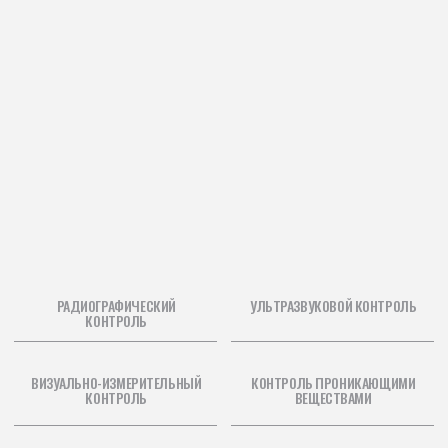
РАДИОГРАФИЧЕСКИЙ
УЛЬТРАЗВУКОВОЙ КОНТРОЛЬ
КОНТРОЛЬ
ВИЗУАЛЬНО-ИЗМЕРИТЕЛЬНЫЙ
КОНТРОЛЬ ПРОНИКАЮЩИМИ
КОНТРОЛЬ
ВЕЩЕСТВАМИ
МАГНИТНЫЙ КОНТРОЛЬ
ЭЛЕКТРИЧЕСКИЙ КОНТРОЛЬ
ООО «НГСэксперт» — независимая компания,
оказывающая комплекс инжиниринговых услуг в сфере
строительства на российском рынке, в том числе
на проектах с международным участием.