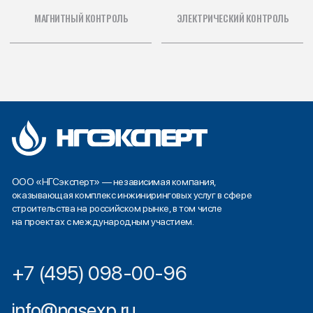
+7 (495) 098-00-96
info@ngsexp.ru
Услуги
Опыт работы
Прочее
Геодезические услуги
Транснефть надзор
ООО «Газпромнефть»
Технический аудит
АО «Петербургский нефтяной
поставщиков
Разработка ППР и ТК
терминал»
ООО «Лукойл-Коми»
Строительный контроль
АО «Еврохим»
Инспекционный контроль
АО «НЗМУ»
Лаборатория
неразрушающего контроля
Строительная испытательная
Персонал
лаборатории
Документы
Подготовка исполнительной
документации
Вакансии
Контакты