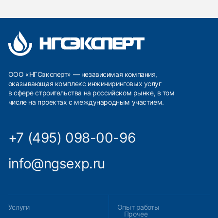
401
Политика по обработке персональных
данных
Политика противодействия
Специальная оценка условий
коррупции
труда
Разработка сайта – shchurov_design